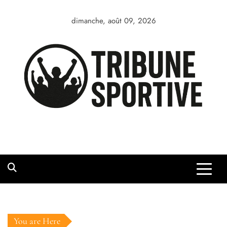
Skip
to
dimanche, août 09, 2026
content
You are Here