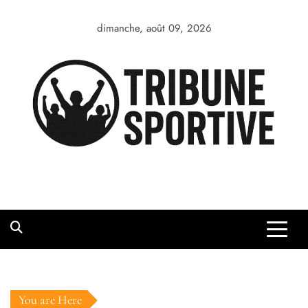
Skip
to
dimanche, août 09, 2026
content
You are Here