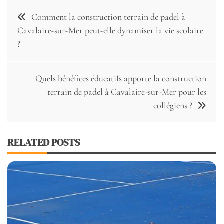
Navigation
Comment la construction terrain de padel à
de
Cavalaire-sur-Mer peut-elle dynamiser la vie scolaire
?
l’article
Quels bénéfices éducatifs apporte la construction
terrain de padel à Cavalaire-sur-Mer pour les
collégiens ?
RELATED POSTS