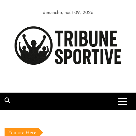
Skip
to
dimanche, août 09, 2026
content
You are Here