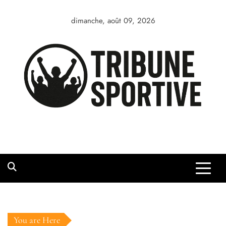
Skip
to
dimanche, août 09, 2026
content
You are Here