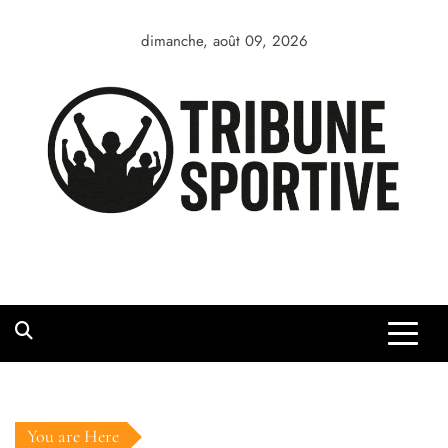
Skip
to
dimanche, août 09, 2026
content
You are Here