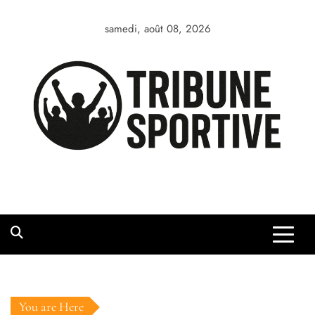
Skip
to
samedi, août 08, 2026
content
You are Here