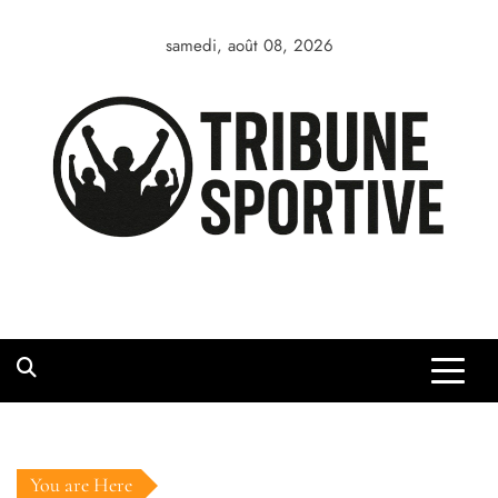
Skip
to
samedi, août 08, 2026
content
You are Here